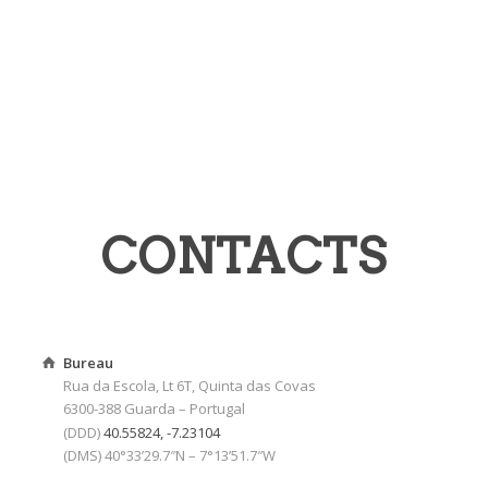
CONTACTS
Bureau
Rua da Escola, Lt 6T, Quinta das Covas
6300-388 Guarda – Portugal
(DDD)
40.55824, -7.23104
(DMS) 40°33’29.7″N – 7°13’51.7″W