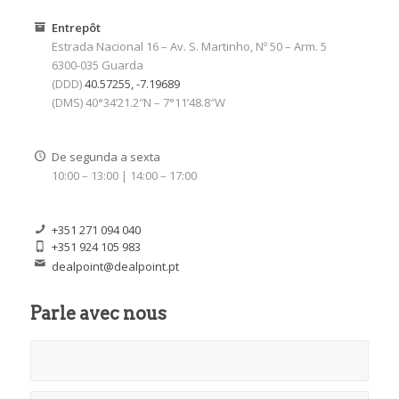
Entrepôt
Estrada Nacional 16 – Av. S. Martinho, Nº 50 – Arm. 5
6300-035 Guarda
(DDD)
40.57255, -7.19689
(DMS) 40°34’21.2″N – 7°11’48.8″W
De segunda a sexta
10:00 – 13:00 | 14:00 – 17:00
+351 271 094 040
+351 924 105 983
dealpoint@dealpoint.pt
Parle avec nous