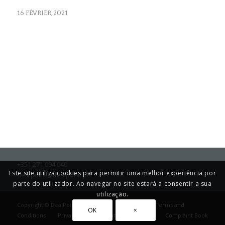
16 FÉVRIER, 2021
+351 271 094 040
Este site utiliza cookies para permitir uma melhor experiência por
dealpoint@dealpoint.pt
parte do utilizador. Ao navegar no site estará a consentir a sua
utilização.
Copyright © DealPoint 2025
Terms and
OK
×
Conditions
Privacy and Data Protection Policy
Complaint Book